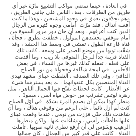
في العادة ، حينما تمضي مواكب التشييع مارّة عبر أي
طريق من الطرقات ، يقف الناس على جانبي الطريق ،
وهم يحدّقون بعمق في وجوه المشيعين ، وهذا ما كنت
أفعله آنذاك . فقد مرّت أمامي وجوه كثيرة من الرجال
الذين كنت أعرفهم . وبعد أن حان دور مرور النسوة من
أمام موقفي بحشدهن المولّول ، خطفت نظري ، فجأة ،
فتاة فارعة الطول ، تمشي في وسط هذا الحشد ، وقد
شقّت ثوبها من موضع الصدر على وسعه . كانت تلك
الفتاة قريبة جداً للرجل المتوفى بلا ريب ، وما أقدمت
على فعله ، تفعله كذلك غيرها من النساء ، في بعض
الأحايين . في لمحة شفّافة وخجولة من نور الصباح
الدافئ ، وفي تلك الصدفة ، التقطت عيناي مشهد نهدي
الفتاة المنتصبين بكل عنفوانهما ، لم يعد يسترهما شيء
عن الأنظار . كانت لحظات تفتّح فيها الجمال الباهر ، مثل
زهرة لوتس تشرئب من حوض مياه آسن ، مسودّ .
منظر كهذا يمكن أن يصدم المرء بشدّة . في أوّل الصباح
كنت لم أزل نائماً ، على الرغم من وقوفي هناك ، وما أن
شاهدت ذلك حتّى فززت من نومي . عندما وقعت عيناي
عليها طأطأت رأسي ، وتشاغلت عنها . ولكن منظرها
الرهيب وَسْوَس لي أن أرفع نظري ثانية صوبها . تأملت
الفتاة ، كانت على قدر كبير من الجمال ، كان جمالها