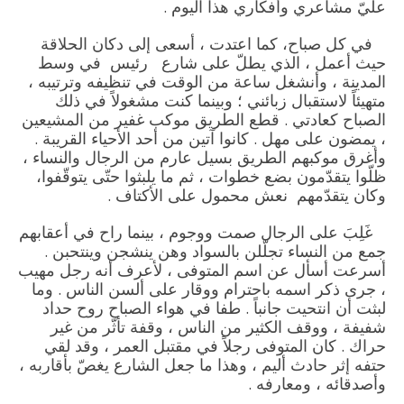
عليّ مشاعري وأفكاري هذا اليوم .
في كل صباح، كما اعتدت ، أسعى إلى دكان الحلاقة
حيث أعمل ، الذي يطلّ على شارع رئيس في وسط
المدينة ، وأنشغل ساعة من الوقت في تنظيفه وترتيبه ،
متهيئاً لاستقبال زبائني ؛ وبينما كنت مشغولاً في ذلك
الصباح كعادتي . قطع الطريق موكب غفير من المشيعين
، يمضون على مهل . كانوا آتين من أحد الأحياء القريبة .
وأغرق موكبهم الطريق بسيل عارم من الرجال والنساء ،
ظلّوا يتقدّمون بضع خطوات ، ثم ما يلبثوا حتّى يتوقّفوا،
وكان يتقدّمهم نعش محمول على الأكتاف .
غَلِبَ على الرجال صمت ووجوم ، بينما راح في أعقابهم
جمع من النساء تجلّلن بالسواد وهن ينشجن وينتحبن .
أسرعت أسأل عن اسم المتوفى ، لأعرف أنه رجل مهيب
، جرى ذكر اسمه باحترام ووقار على ألسن الناس . وما
لبثت أن انتحيت جانباً . طفا في هواء الصباح روح حداد
شفيفة ، ووقف الكثير من الناس ، وقفة تأثّر من غير
حراك . كان المتوفى رجلاً في مقتبل العمر ، وقد لقي
حتفه إثر حادث أليم ، وهذا ما جعل الشارع يغصّ بأقاربه ،
وأصدقائه ، ومعارفه .