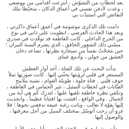
بعد لحظات من التشوّش ، انتزعت أقدامي من موضعي
، وعدت لأدفن نفسي في أعماق الدكان ، متخبّطاً بتلك
النقائض التي استبدّت بي .
دامت تلك الذكرى موشومة في أعمق أعماق ذاكرتي ،
وبعد هذا الحادث العرضي ، انطويت على ذاتي في نوع
من الحرج الداخلي . كانت العاطفة قد توقّدت في صدري
. مسّني ذلك الشعور الخافق ، الذي يضرم ألسنة النيران ؛
حين مَججّتُ نفساً من سيجارة نظرتها ، تصاعد دخان
العشق من حولي ، وأدمع عيناي .
بدأت البحث عن تلك الفتاة ، أخذ أوار العطش
المستعر في قلبي لرؤيتها يحثّني إليها . كانت صورتها تملأ
جوف قلبي .. فتاة حلوة ، طويلة القوام ، تشبه ملامح
الفنّانات في لحظات التمثيل ، تثير الحماس في العاطفة ،
وتكفي نظرة خاطفة تلقيها عليها ، لتدرك كم هي آية من
الجمال . وفي الواقع ، افتتنت بها افتتاناً عظيماً ، وانجذبت
إليها بقوّة لا تغالب . وباتت رغبة عنيفة تدفعني نحوها ؛ فلا
غرو أن رحت أتوسّل بمختلف السبل من أجل معرفتها ،
والوصول إليها .
بدأت مشواري في ملاحقة الحب ، وأنا مفعم بالأمل .