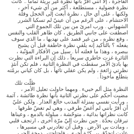
الفاجرة ، إلّا أنني أقرّ بأنها نظرة غير بريئة تماماً .. كانت
نظرة فضولية ، مستطلعة ، أكثر من أي شيء آخر ،
ولكنها ، على أي حال ، نظرة أبعث إلى الخجل وقلّة
الاحتشام ، على الرغم من أن عينيّ لم تسكبا الشرر
الشهواني . ورب امرئ من بين تلك الجموع التي
اصطفت على جانبي الطريق ، كان طاهر القلب والنفس
، وقع نظره ، من غير قصد على نهديها ، ما الذي سوف
يفعله ؟ بالتأكيد إنه يلقي نظرة خاطفة قبل أن يشيح
ببصره ، وهذا ما فعلته أنا . سيل من الأفكار المؤنّبة ،
الثائرة غزت خاطري سريعاً ، ذلك إن البراءة التي نظرت
بها بادئ الأمر سقطت في النظرة الثانية ، فلم تكن آنئذٍ
نظرتي زائغة ، ولم يكن عقلي تائهاً ، بل كان كياني برمّته
يتطلّع مأخوذاً .
ظلّت تلك
النظرة مثل ألم خبيء . ومهما حاولت تعليل الأمر ،
مضيت أحكم على نظرتي الثانية بأنها نظرة طائشة ، آثمة
، ورأيت نفسي بمنزلة المذنب خالع العذار . ولكن عليّ
أن أقرّ بأنني لم أغضّ طرفي ، وهي لم تغضّ طرفها .
كانت نظراتها بدائية ، متوحّشة ، مبلولة بالدمع ، وعيناها
تبرقان بحدّة . حين نظرت إليّ مرّة أخرى ، ارتجف قلبي
، ومادت بي الأرض . وقبل أن تغادرني في مسيرها ،
عادت لتحدّق بي كرّة أخرى ، فاجتاحتني دوخة الحب