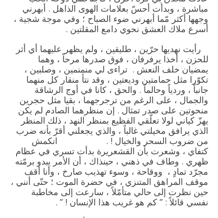
مباشرة ، وبدأت أحسّ بعلامات الهوى الذاهل . أبهرني
وجهها أكثر مّما أبهرني ضوء الصباح ؛ وفي موجة شجية ،
أسرع ملاك العشق نحوي دامع المقلتين .
رأيت نهديها حرّين ، طليقين ، ولم يظهر عليهما أي أثر
للحزن ، أخذا يرفرفان ، فوق صدرها مرحاً ، وهما
يمضيان خلف النعش . تراءى لي منمنمين ، وصلبين ،
تكوّرا مثل حمامتين وديعتين ، وقد نتأ منقار كل منهما
جانباً ، وردياً وحالماً . والحق ، كانا في أوج الرشاقة
والجمال ، على الرغم من ترجرجهما ، بقيا مثل حجرين
منحوتين على صدر تمثال . إن منظرهما الصادم لم يكن
يهزّ كياني لولا تعلّقي الفظيع بمنظر النهد ، ذلك المنظر
الذي يرافق مخيلتي غالباً ، والذي يجعلني أقرّ بأنه ضرب
من ضروب السحر والخيال ! . انكمش
كتفاي ، وشعرت بأن القشعريرة بدأت تسري في عظام
ظهري . وطاف في ذهني ، حينذاك ، أن الأمر يبدو برمّته
مجرّد تمادٍ ، ووقاحة ، وسوء تهذيب صارخ ، وأنا أقف
موقف المراهق المتنزي ، في حضرة الموت ؛ حتّى أنني ،
حين نظرت إلى حالي متأمّلاً ، سارعت إلى مخاطبة
نفسي قائلاً : ” كم هو غريب هذا الإنسان ! ” .