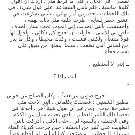
نفسي ، في الحال ، على ما فرط مني . أردت أن أقول
كلمة مناسبة ، فلم تأتني الشجاعة على قول شيء . في
تلك اللحظات ، حضرني أمر نهائي ، بأنني تسرّعت في
عشق خطر للغاية ، طرت خلفه مثل ذبابة نهمة ،
وأحسست بأنني انجذبت إلى الموت تحت ستار الحياة .
فاض بي الأسى ، حاولت أن أقدح كل ذكائي ، وأقول لها
قولاً مقنعاً ، ولكنني فشلت ، وكنت محبطاً ، وكل ما بدر
من لساني أنني نطقت ، مثلما ينطق من يفيق على
نفسه فجأة :
ــ إنني لا أستطيع ..
ــ أنت ماذا ؟
..
خرج صوتي مرتعشاً ، وكان الصباح من حولي
مطبق الشفتين ؛ غَصَصْتُ بكلماتي ، التي لاحت مثل
حشرجة موت . ومن غير أن نقول شيئاً آخر ، أحدثنا في
بعضنا ذلك التأثير العظيم ، الذي يحدثه سيل من الكلام .
وفي الحقيقة ، بالنسبة لي ، على الأقل ، أدركت بأنني
انطويت على كثير من الخسّة ، حين جرحت كبرياء الفتاة
في تلك اللحظات ، وتصرّفت كما لو أنني لم أقطع عهداً