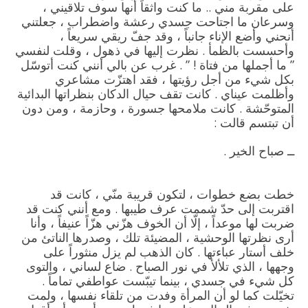
على مقربة مني .. ما كنت واثقاً أنها سوف تلاقيني ،
وسرعان ما اجتاحت جسدي رعشة واضطراب ، جعلتني
أنحني وأضع الإناء جانباً ، وقد جفّ ريقي سريعاً ،
وأحسست بالظمأ . نظرت إليها في ذهول ، وقلت لنفسي
” ما أجملها من فتاة ! ” . غرب عن بالي أنني كنت أتوسّل
بكل شيء من أجل رؤيتها ، فقد اهتزّت مشاعري
وأظلمت عيناي . كانت تقف حيال الدكان بنظراتها البدائية
المتوحّشة . كانت ملامحها جسورة ، وحازمة ، ومن دون
أن تبتسم قالت :
ــ صباح الخير .
خطت بضع خطوات ، لتكون قريبة منّي ، كانت قد
اقتربت إلى حدّ شممت عرف طيبها . ومع أنني كنت قد
ضربت لها موعداً ، إلّا أن الخوف هزّني هزّاً عنيفاً ، وأنا
أرى نظرتها الوحشية ، المضيئة تلك ، وصدرها الناتئ من
خلف أستار عباءتها . كان الذهب لم يزل منثوراً على
وجهها ، الذي تلألأ في نور الصباح . ضاع لساني ، والتوى
كل شيء في جسدي ، بينما تيبّست عواطفي تماماً .
تخيّلت كما لو أن المرأة وفدت من تلقاء نفسها ، ولمت