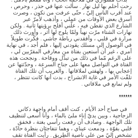
رحت أحلم بها ليل نهار . سألت عنها في حذر ، وحرص ،
عند أقرب الناس إليّ ، حتّى عرفت من تكون ، وصرت
أسرق بعض الأوقات من عملي ، وأذهب لأمرّ عبر
الشارع الذي تقطن فيه ، علّني أفلح برؤيتها ثانية . ولكن
نهارات الشتاء مرّت نهباً ولمّا يلوح لها أثر ، وأورث ذلك
مرارة في قلبي ، وأفقدني رباطة جأشي . فكّرت طويلاً
في الوصول إلى مسلك يقودني إليها ، فلم أجد ، في نهاية
أمري ، غير أن أستعين بفتاة من معارفي المقرّبين لي ،
على الرغم مّما في ذلك من تبذّل ووقاحة . ونجحت هذه
الفتاة في التواصل معها على جناح السرعة ، وحدّثتها عن
إعجابي بها ، ولهفتي لملاقاتها . والغريب أن تلك الفتاة
تلقّت الأمر في غاية الانشراح ، بدت أنها كانت تنتظر ،
ولم تمانع في ملاقاتي .
ᵜᵜᵜᵜᵜᵜ
في صباح أحد الأيام ، كنت أقف أمام واجهة دكاني
الزجاجية ، وبين يديّ إناء ملئ بالماء ، وأنا أسعى لتنظيف
تلك الواجهة . وصادف أن رفعت رأسي بغتة ، فخفق
قلبي بقوّة ، ودمعت عيناي ، وهما تتفاجئان بنظرة حادّة ،
تشخص إليّ من على ناصية الطريق . رأيت الفتاة تقف