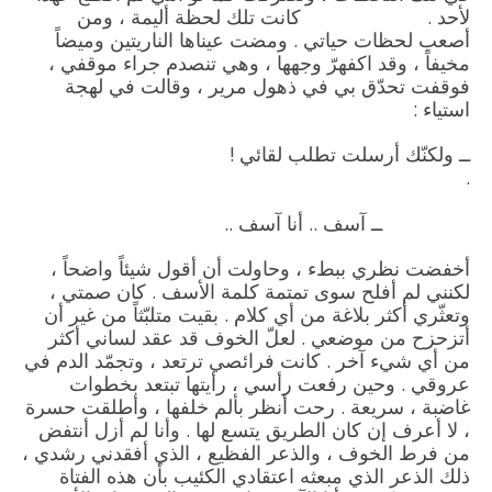
لأحد . كانت تلك لحظة أليمة ، ومن
أصعب لحظات حياتي . ومضت عيناها الناريتين وميضاً
مخيفاً ، وقد اكفهرّ وجهها ، وهي تنصدم جراء موقفي ،
فوقفت تحدّق بي في ذهول مرير ، وقالت في لهجة
استياء :
ــ ولكنّك أرسلت تطلب لقائي !
.
ــ آسف .. أنا آسف ..
أخفضت نظري ببطء ، وحاولت أن أقول شيئاً واضحاً ،
لكنني لم أفلح سوى تمتمة كلمة الأسف . كان صمتي ،
وتعثّري أكثر بلاغة من أي كلام . بقيت متلبّثاً من غير أن
أتزحزح من موضعي . لعلّ الخوف قد عقد لساني أكثر
من أي شيء آخر . كانت فرائصي ترتعد ، وتجمّد الدم في
عروقي . وحين رفعت رأسي ، رأيتها تبتعد بخطوات
غاضبة ، سريعة . رحت أنظر بألم خلفها ، وأطلقت حسرة
، لا أعرف إن كان الطريق يتسع لها . وأنا لم أزل أنتفض
من فرط الخوف ، والذعر الفظيع ، الذي أفقدني رشدي ،
ذلك الذعر الذي مبعثه اعتقادي الكئيب بأن هذه الفتاة