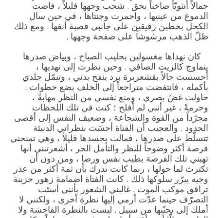
جمالاً أنثويّاً صاخباً بحق . شحب وجهها قليلاً ، فاضت
الدموع من عينيها ، واحمرت وجنتاها ، في حين سال
الكحل بخطين رقيقين على جانبي قصبة أنفها . ومع ذلك
ظلّ الذهب مرشوشاً على صفحة وجهها .
كان نهداها مغسولين بحليب الصباح ، وبياض صدرها
يتماوج كالزيت الصافي . وحين نظرت إلى نهديها ،
أحسست حالاً بقشعريرة برد ينفح بدني ، وتنمّل جلدي
بأكمله ، فانتفضت متراجعاً إلى الخلف بضع خطوات .
حاولت غضّ بصري ، ومنع نفسي من النظر مهابةً ،
وحرمةً ، غير أنني لم أفلح ؛ كنت في تلك اللحظات
مجرّداً من القوة والشجاعة ، وضعيف النفس إلى أقصى
الحدود . والعجيب أن الفتاة أحسّت بنظراتي الدنيئة
تتسلّط على صدرها ، فمالت بجسدها قليلاً ، وهي تمنحني
فرصة أكثر وضوحاً للنظر والتأمل الحر ، أشعرتنني أنها
تهبني تلك الفرصة بطيب نفس ورضا ، ومن دون أن
تكترث لما حولها ، ربما كانت تدرك بأن ثمة أكثر من عذر
وجيه يبرّر سلوكها ذلك . كانت الفتاة اضمامة زهور حزينة
ترافق موكب الموت . غالبني الشعور بأنني أسئت
التصرّف حينما عدّت أرمي إليها نظرة أخرى ، ولكنني لا
أملك إلى تجنّبها من سبيل . ليست بالنظرة الفاحشة ولا