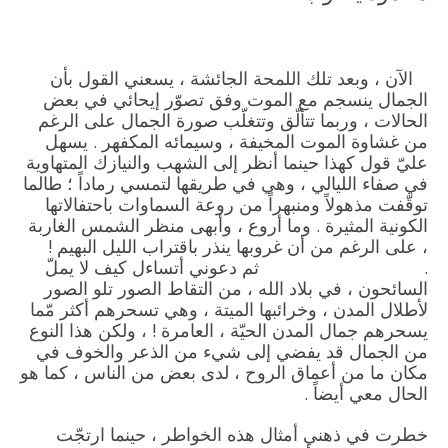
الآن ، وبعد تلك اللمحة الجائشة ، يسعني القول بأن
الجمال ينسجم مع الموت وفق تصوّر إيحائي في بعض
الحالات ، وربما تتألّق وتتغلّب صورة الجمال على الرغم
من غشاوة الموت المخيفة ، وسيمائه المكفهر . يسهل
عليّ قول كهذا حينما أنظر إلى الشهب والنيازك المتهاوية
في صفاء الليالي ، وهي في طريقها لتمسي رماداً ؛ طالما
توقّفت مذهولاً ومنبهراً من روعة السماوات باحتفالاتها
الكونية المثيرة . وما أروع ، وأبهى منظر الشمس الغاربة
، على الرغم من أن غروبها ينذر باقتراب الليل البهيم !
. ثم دعوني أتساءل كيف لا يملّ
السائحون ، في بلاد الله ، من التقاط الصور تلو الصور
لأطلال المدن ، وخرائبها الميتة ، وهي تسحرهم أكثر مّما
يسحرهم جمال المدن الحيّة ، العامرة ! ، ولكن هذا النوع
من الجمال قد يفضي إلى شيء من الذعر والخوف في
مكان ما من أعماق الروح ، لدى بعض من الناس ، كما هو
الحال معي أيضاً .
خطرت في ذهني أمثال هذه الخواطر ، حينما ارتجّت