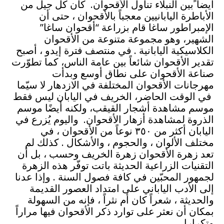
أيضا ًبين النبلاء تناول الأقحوان. كان كل جيل من
الأباطرة اليابانيين معجباً بالأقحوان ، حتى أن
الإمبراطور ساغا قام بزراعة “أقحوان ساغا”
الشهير، وهو مجموعة متنوعة من الأقحوان
الكلاسيكية اليابانية . في منتصف فترة إيدو ، أصبح
تقدير الأقحوان شائعاً بين عامة الناس، كما تطوّرت
صناعة الأقحوان على نطاق أوسع وبدأت
مهرجانات الأقحوان المختلفة في الازدهار لا سيّما
في الوقت الحاضر، الخريف في اليابان ليس فقط
موسم مشاهدة أشجار القيقب، ولكنه أيضًا موسم
الذروة لمشاهدة أزهار الأقحوان. واليوم يُزرع في
اليابان أكثر من ٣٥٠ نوعاً من الأقحوان ، في
مختلف الألوان ، والحجوم ، والأشكال . كذلك لم
تعد زهرة الأقحوان زهرة الخريف وحسب ، بل أن
التقنيات الزراعية الحديثة باتت توفّر هذه الزهرة
لجمهور المحبّين في كافة فصول السنة . وإذا عدنا
إلى الأدب الياباني على امتداد العصور القديمة
والحديثة ، شعراً كان أم نثراً ، فإنه من السهولة
بمكان أن نعثر على توارد ذكر الأقحوان فيها مراراً
وتكرارا .