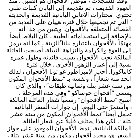
وفقاً للسجلات ، موطن الأقحوان هو الصين . منذ
العهود القديمة ، تم تقديمه إلى اليابان كنبات طبي.
تحتوي “مختارات الأغاني اليابانية القديمة والحديثة
” التي تم تجميعها خلال فترة هييان على العديد من
القصائد المتعلقة بالأقحوان. ويتبين من هذا أنه
بالإضافة إلى استخداماته الطبية ، كان البلاط أيضاً
مهتمّاً بالأقحوان باعتباره نباتا ًللزينة ، كما أنه يرمز
إلى القوة والكرامة والنزاهة النبيلة. أصبحت العائلة
المالكة تحب الأقحوان بسبب فائدته وطول عمره
نسبة إلى أعمار الزهور الأخرى . خلال فترة
كاماكورا، أحب الإمبراطور غو توبا الأقحوان ، لذلك
اتخذ منه شعاراً ، ونقشه بـ “نمط الأقحوان المكون
من ستة عشر بتلة وثمانية طبقات” ، والذي كان
يسمى “أقحوان جوساكو ” وفي هذه المرحلة ،
أصبح “نمط الأقحوان” رسمياً شعار العائلة المالكة
، واستمرّ حتى اليوم. إن جوازات السفر اليابانية
تحمل أيضا ً”نمط الأقحوان المكون من ستة عشر
بتلة” ، لكن هذا يختلف قليلاً عن شعار العائلة
المالكة اليابانية. نمط الأقحوان الموجود على جواز
السفر هو مجرد أقحوان مكون من ستة عشر بتلة ،