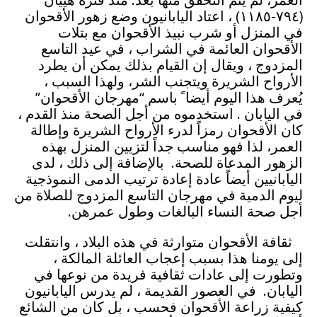
(٧٩٤-١١٨٥) ، اعتاد اليابانيون وضع زهور الأقحوان
في المنزل أو شرب نبيذ الأقحوان مع بتلات
الأقحوان العائمة في الشراب ، في عيد التاسع
المزدوج ، ويقال إن القيام بذلك يمكن أن يطرد
الأرواح الشريرة ويتجنب الشر، ولهذا السبب ،
يُعرف هذا اليوم أيضا ً باسم “مهرجان الأقحوان”
في اليابان . استخدموه من أجل الصحة منذ القدم ،
كان الأقحوان رمزاً لدرء الأرواح الشريرة وإطالة
العمر، لذا فهو مناسب جداً لتزيين المنزل بهذه
الزهور المدعاة للصحة. بالإضافة إلى ذلك ، لدى
اليابانيين أيضاً عادة إعادة ترتيب الدمى النموذجية
ليوم الدمية في مهرجان التاسع المزدوج للصلاة من
أجل صحة النساء البالغات وطول عمرهن.
ثقافة الأقحوان متوارثة في هذه البلاد ، وانتقلت
إلى يومنا هذا بسبب إعجاب العائلة المالكة ،
وتطورت إلى عادات ثقافية فريدة من نوعها في
اليابان. في العصور القديمة ، لم يدرس اليابانيون
كيفية زراعة الأقحوان فحسب ، بل كان من الشائع