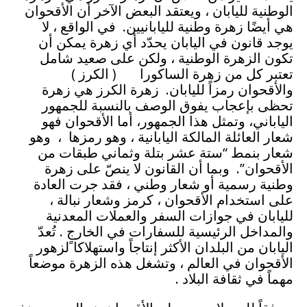
الوطنية لليابان ، ويعتقد البعض الآخر أن الأقحوان
هي أيضًا زهرة وطنية لليابانيين. في الواقع ، لا
يوجد قانون في اليابان يحدّد أي زهرة يمكن أن
تكون الزهرة الوطنية ، ولكن على صعيد شامل
تعتبر كل من زهرة الساكورا ( الكرز )
والأقحوان رمزاً لليابان. زهرة الكرز هي زهرة
تحظى بإعجاب يفوق الوصف بالنسبة للجمهور
الياباني، وتمثل هذا الجمهور، أما الأقحوان فهو
شعار العائلة المالكة اليابانية ، وهو رمزها ، وهو
شعار بنمط “ستة عشر بتلة وثماني طبقات من
الأقحوان”. وبما أن القانون لا ينصّ على زهرة
وطنية رسمية أو شعار وطني ، فقد جرت العادة
على استخدام الأقحوان ، كرمز وشعار نبالة ،
لليابان في جوازات السفر والعملات المعدنية
والمداخل الرئيسية للسفارات في الخارج . تُعدّ
اليابان من البلدان الأكثر إنتاجاً واستهلاكا ًلزهور
الأقحوان في العالم ، وتشغل هذه الزهرة موضعاً
مهماً في ثقافة البلاد .