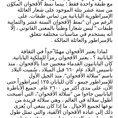
مع طبقة واحدة فقط ؛ بينما نمط الأقحوان المكوّن
من ستة عشر بتلة الموجود على شعار العائلة
الإمبراطورية اليابانية من ثماني طبقات. على
الرغم من أن “نمط الأقحوان الستة عشر والثمانية
طبقات ” ليس شعاراً وطنياً بالمعنى القانوني ، إلّا
أنه يستخدم في مناسبات مختلفة تتعلق
بالإمبراطور والعائلة المالكة .
لماذا يعتبر الأقحوان مهمّا ًجداً في الثقافة
اليابانية ؟ ، يعتبر الأقحوان رمزاً للملكية اليابانية.
كان اليابانيون القدماء معجبين جداً بالأقحوان . منذ
تأسيس البلاد عام ٦٦٠ قبل الميلاد ، سُميت البلاد
باسم “سلالة الأقحوان”. منذ الجيل الأول
للإمبراطور جيمو ، كان لليابان ١٢٥ إمبراطوراً حتى
الآن، على مدى أكثر من ٢٦٠٠ عام. جميع الأباطرة
اليابانيين جاءوا من “سلالة الأقحوان”، التي أصبحت
أطول سلالة في العالم ، وهي سلالة فريدة من
نوعها لجميع الأجيال . ما إذا كان ينبغي أن يُعزى
ذلك إلى عبادة الأقحوان الألفية، والتي تمثل طول
العمر، لم يتم التحقق منها بعد. منذ فترة هييان