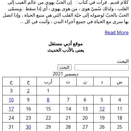
كلام قديم . قرأت في كتاب : إن الحبّ يهوي من عالم الغيب إلى
القلب ، ولذلك سُميّ هوى ، من هوى يهوي ، أي إذا سقط . ويسمّى
الحبّ بالحبّ لوصوله إلى حبّة القلب التي هي منبع الحياة ، وإذا اتصل
بها سرى مع الحياة في جميع أجزاء البدن ، وأثبت في كل …
كلام
Read More
قديم
موقع أدبي مستقل
.
يعنى بالأدب الحديث
البحث
البحث
ديسمبر 2021
س
د
ن
ث
أرب
خ
ج
3
2
1
10
9
8
7
6
5
4
17
16
15
14
13
12
11
24
23
22
21
20
19
18
31
30
29
28
27
26
25