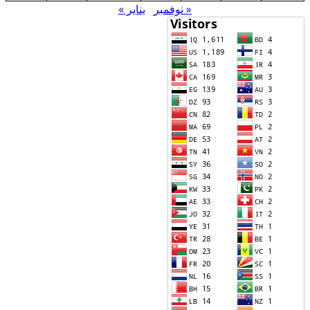
« نوفمبر
يناير »