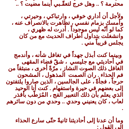
محترمة ؟ .. وهل خرج لتعقّـبي أينما مضيت ؟ ..
ولأجل أن أداري خوفي ، وارتباكي ، وحيرتي ،
وأمسك بزمام نفسي ، تظاهرت بالانصراف عنه ،
كما لو أنّه ليس موجوداً . أدرت له ظهري ،
وانشغلت بتداول أطراف الحديث مع من كان
يجلس قريباً مني .
وبينما كنت أبذل جهداً في تغافل شأنه ، وأندمج
في أحاديثي مع جليسي ، شقّ فضاء المقهى
الغافل ذلك الصوت النشاز ، مرّةً أخرى ، منبثقاً من
فم الحذاء . ران الصمت المذهول ، المشحون
حرجاً ، فجأةً ، على الجالسين ، الذين صاروا يلتفتون
إلى بعضهم في حيرة واستفهام . كنت أنا الوحيد
الذي يعلم بأن ذلك التعبير الفج ، المُرَطّب بأقذر
لعاب ، كان يعنيني وحدي .. وحدي من دون سائرهم
.
وما أن عدنا إلى أحاديثنا ثانيةً حتّى سارع الحذاء
إلى القول :