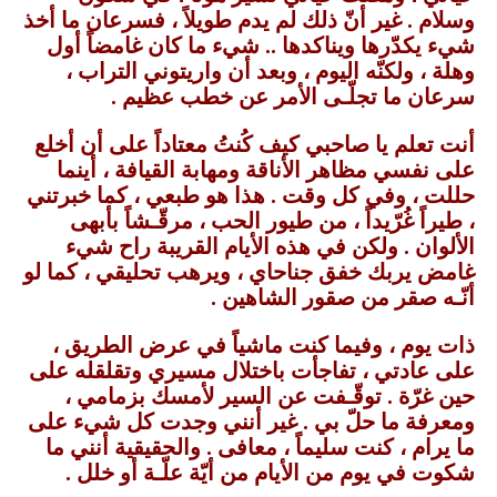
وسلام . غير أنّ ذلك لم يدم طويلاً ، فسرعان ما أخذ
شيء يكدّرها ويناكدها .. شيء ما كان غامضاً أول
وهلة ، ولكنّه اليوم ، وبعد أن واريتوني التراب ،
سرعان ما تجلّـى الأمر عن خطب عظيم .
أنت تعلم يا صاحبي كيف كُنتُ معتاداً على أن أخلع
على نفسي مظاهر الأناقة ومهابة القيافة ، أينما
حللت ، وفي كل وقت . هذا هو طبعي ، كما خبرتني
، طيراً غُرّيداً ، من طيور الحب ، مرقّـشاً بأبهى
الألوان . ولكن في هذه الأيام القريبة راح شيء
غامض يربك خفق جناحاي ، ويرهب تحليقي ، كما لو
أنّـه صقر من صقور الشاهين .
ذات يوم ، وفيما كنت ماشياً في عرض الطريق ،
على عادتي ، تفاجأت باختلال مسيري وتقلقله على
حين غرّة . توقّـفت عن السير لأمسك بزمامي ،
ومعرفة ما حلّ بي . غير أنني وجدت كل شيء على
ما يرام ، كنت سليماً ، معافى . والحقيقية أنني ما
شكوت في يوم من الأيام من أيّة علّـة أو خلل .