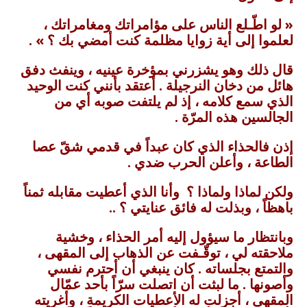
« لو اطّـلع الناس على مؤامراتك ومغامراتك ،
لعلموا إلى أية زوايا مظلمة كنت أمضي بك ؟ » .
قال ذلك وهو يشزرني بمؤخرة عينيه ، وينفث دفق
هائل من دخان النرجيلة . أعتقد بأنني كنت الوحيد
الذي سمع كلامه ، إذ لم يلتفت صوبه أي من
الجالسين هذه المرّة .
إذن فالحذاء الذي كان عبداً في قدمي شقّ عصا
الطاعة ، وأعلن الحرب ضدي .
ولكن لماذا ولماذا ؟ وأنا الذي أعطيت مقابله ثمناً
باهظاً ، وبذلت له فائق عنايتي ؟ ..
وبانتظار ما سيؤول إليه أمر الحذاء ، وخشية
ملاحقته لي ، توقّـفت عن الذهاب إلى المقهى ،
والتمتع بجلساته . كان ينبغي أن أحترم نفسي
وأصونها . ما لبثت أن اتصلت سرّاً بأحد عمّال
المقهى ، أجزلت له الأعطيات الكريمة ، وأغريته