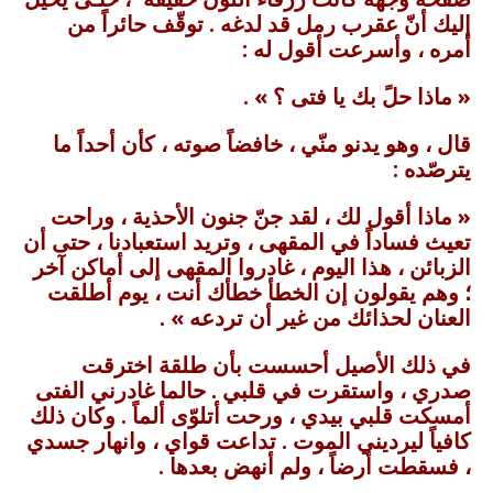
إليك أنّ عقرب رمل قد لدغه . توقّف حائراً من
أمره ، وأسرعت أقول له :
« ماذا حلً بك يا فتى ؟ » .
قال ، وهو يدنو منّي ، خافضاً صوته ، كأن أحداً ما
يترصّده :
« ماذا أقول لك ، لقد جنّ جنون الأحذية ، وراحت
تعيث فساداً في المقهى ، وتريد استعبادنا ، حتى أن
الزبائن ، هذا اليوم ، غادروا المقهى إلى أماكن آخر
؛ وهم يقولون إن الخطأ خطأك أنت ، يوم أطلقت
العنان لحذائك من غير أن تردعه » .
في ذلك الأصيل أحسست بأن طلقة اخترقت
صدري ، واستقرت في قلبي . حالما غادرني الفتى
أمسكت قلبي بيدي ، ورحت أتلوّى ألماً . وكان ذلك
كافياً ليرديني الموت . تداعت قواي ، وانهار جسدي
، فسقطت أرضاً ، ولم أنهض بعدها .