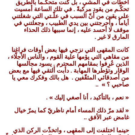
أخطأت في المشي ، بل كنت متحكّـماً بالطريق
تحكّـم من يقود مركبةً . في تلك الساعة أمسيت
على يقين من أنّ السبب في علّـتي التي شغلتني
أياماً ، وأحرجتني بين يدي الطبيب ، وجعلتني في
موقف لا أحسد عليه ، إنما سببها ذلك الحذاء
المارق لا غير .
كانت المقهى التي نزجي فيها بعض أوقات فراغنا
من مقاهي التي يؤمها علية القوم ، والناس الأجلّاء ،
الذين عُرِفوا بمقامهم المحترم . يسود مجالسها
الوقار وتؤطرها المهابة . دأبت ألتقي فيها مع بعض
من أصدقائي المثقّفين . هل بالك وفكرك معي يا
صاحبي ؟ » ..
« نعم ، بالتأكيد ، أنا أصغي إليك » .
« لقد مرّ ذلك المساء أمام ناظريّ كما يمرّ خيال
غامض عبر الأفق ..
حينما اختلفت إلى المقهى ، واتخذّت الركن الذي