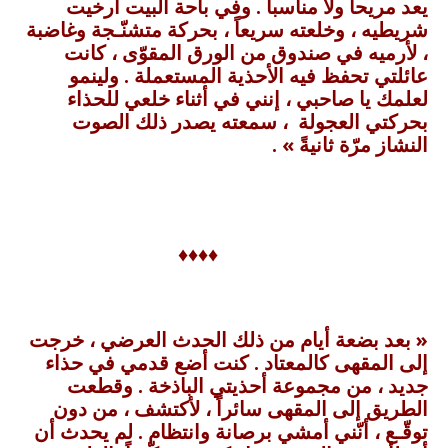
يعد مريحاً ولا مناسباً . وفي باحة البيت أرخيت
شريطيه ، وخلعته سريعاً ، بحركة متشنّـجة وغاضبة
، لأرميه في صندوق من الورق المقوّى ، كانت
عائلتي تحفظ فيه الأحذية المستعملة . ولينمو
لعلمك يا صاحبي ، إنني في أثناء خلعي للحذاء
بحركتي العجولة ، سمعته يصدر ذلك الصوت
النشاز مرّة ثانيةً » .
♦♦♦♦
« بعد بضعة أيام من ذلك الحدث العرضي ، خرجت
إلى المقهى كالمعتاد . كنت أضع قدمي في حذاء
جديد ، من مجموعة أحذيتي الباذخة . وقطعت
الطريق إلى المقهى سائراً ، لأكتشف ، من دون
توقّـع ، أنّني أمشي برصانة وانتظام . لم يحدث أن