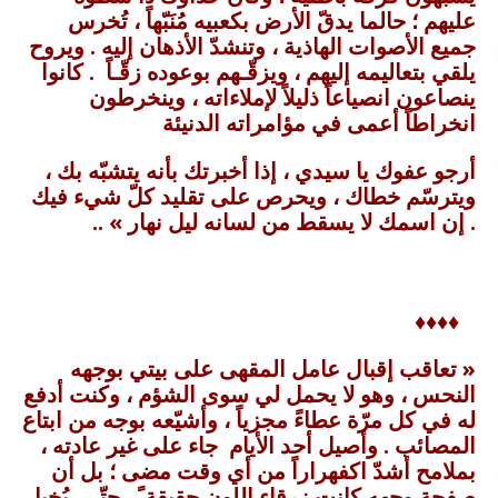
عليهم ؛ حالما يدقّ الأرض بكعبيه مُنَبّهاً ، تُخرس
جميع الأصوات الهاذية ، وتنشدّ الأذهان إليه . ويروح
يلقي بتعاليمه إليهم ، ويزقّـهم بوعوده زقّـاً . كانوا
ينصاعون انصياعاً ذليلاً لإملاءاته ، وينخرطون
انخراطاً أعمى في مؤامراته الدنيئة
أرجو عفوك يا سيدي ، إذا أخبرتك بأنه يتشبّه بك ،
ويترسّم خطاك ، ويحرص على تقليد كلّ شيء فيك
. إن اسمك لا يسقط من لسانه ليل نهار » ..
♦♦♦♦
« تعاقب إقبال عامل المقهى على بيتي بوجهه
النحس ، وهو لا يحمل لي سوى الشؤم ، وكنت أدفع
له في كل مرّة عطاءً مجزياً ، وأشيّعه بوجه من ابتاع
المصائب . وأصيل أحد الأيام جاء على غير عادته ،
بملامح أشدّ اكفهراراً من أي وقت مضى ؛ بل أن
صفحة وجهه كانت زرقاء اللون حقيقة ً ، حتّـى يُخيل