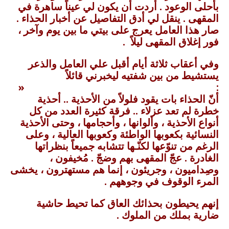
بأحلى الوعود . أردت أن يكون لي عيناً ساهرة في
المقهى . ينقل لي أدق التفاصيل عن أخبار الحذاء .
صار هذا العامل يعرج على بيتي ما بين يوم وآخر ،
فور إغلاق المقهى ليلاً .
وفي أعقاب ثلاثة أيام أقبل علي العامل والذعر
يستشيط من بين شفتيه ليخبرني قائلاً
: «
أنّ الحذاء بات يقود فلولاً من الأحذية .. أحذية
خطرة لم تعد عزلاء .. فرقة كثيرة العدد من كل
أنواع الأحذية ، وألوانها ، وأحجامها ، وحتى الأحذية
النسائية بكعوبها الواطئة وكعوبها العالية ، وعلى
الرغم من تنوّعها لكنّـها تتشابه جميعاً بنظراتها
الغادرة . عجّ المقهى بهم وضجّ . مُخيفون ،
وصِداميون ، وجريئون ، إنما هم مستهترون ، يخشى
المرء الوقوف في وجوههم .
إنهم يحيطون بحذائك العاق كما تحيط حاشية
ضارية بملك من الملوك .