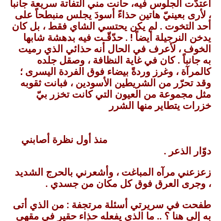
اعتدّت الجلوس فيه، حانت مني التفاتة سريعة جانباً
، لأرى بعينيّ هاتين حذاءً أسودَ يجلس منبطحاً على
أحد التخوت . لم يكن يحتسي الشاي فقط ، بل كان
يدخن النرجيلة أيضاً ! . حدّقّـت فيه بدهشة شابها
الخوف ، لأعرف في الحال أنه حذائي الذي رميت
به جانباً . كان في غاية النظافة ، وصقل جلده
كالمرآة ، وغرز وردةً بيضاء فوق الفردة اليسرى ؛
وقد تحرّر من الشريطين الأسودين ، فبانت ثقوبه
مثل مجموعة من العيون التي كانت تخزر بيّ
خزرات يتطاير منها الشرر
منذ أول نظرة أصابني
دوّار الذعر .
زعزعني مرآه المباغت ، وأشعرني بالحرج الشديد
، وجرى العرق فوق كل مكان من جسدي .
طفحت في سريرتي أسئلة مرتجفة : من الذي أتى
به إلى هنا ؟ .. ما الذي يفعله حذاء حقير في مقهى