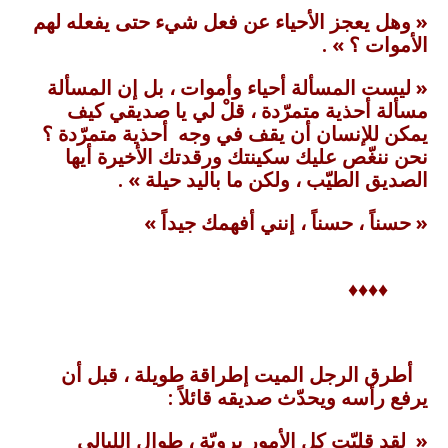
« وهل يعجز الأحياء عن فعل شيء حتى يفعله لهم
الأموات ؟ » .
« ليست المسألة أحياء وأموات ، بل إن المسألة
مسألة أحذية متمرّدة ، قلْ لي يا صديقي كيف
يمكن للإنسان أن يقف في وجه أحذية متمرّدة ؟
نحن ننغّص عليك سكينتك ورقدتك الأخيرة أيها
الصديق الطيّب ، ولكن ما باليد حيلة » .
« حسناً ، حسناً ، إنني أفهمك جيداً »
♦♦♦♦
أطرق الرجل الميت إطراقة طويلة ، قبل أن
يرفع رأسه ويحدّث صديقه قائلاً :
« لقد قلبّت كل الأمور برويّة ، طوال الليالي