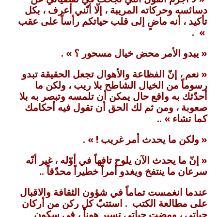
دسائسه وحركاته المريبة ، إلّا أنّني أعرف ، بكل
تأكيد ، أنه ماضٍ إلى قلب حياتكم رأساً على عقب
.
»
«
يبدو الأمر محض خيال مسحور ؟
»
.
«
نعم ، إنّ الفظاعة والأهوال تجعل الحقيقة تبدو
رسوماً من الخيال الشاطح بلا ريب ، ولكن ما
أحدّثك به واقع حال يمكن أن تلمسه وتبصر به بلا
صعوبة ، ومن ثم لك الحق أن تقول فيه أحكامك
كما تشاء »
..
« ولكن ما يحدث أمر غريب ! » .
« إنّ ما يحدث الآن يلوح تافهاً في أوّله ، غير أنّه
سرعان ما ينتفخ ويغدو أمراً خطيراً محدّقاً ..
عندما انغمست تماماً في شؤون الثقافة والاقبال
على مطالعة الكتب . استتبّ كل ركن من أركان
حياتي ، ومضت حياتي تسير هوناً ، في سكون