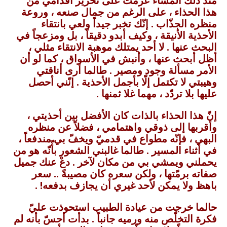
منذ ذلك المساء عزمت على تحرير أقدامي من
هذا الحذاء ، على الرغم من جمال صنعه ، وروعة
منظره الجذّاب . إنّك تخبر جيداً ولعي بانتقاء
الأحذية الأنيقة ، وكيف أبدو دقيقاً ، بل ومزعجاً في
البحث عنها . لا أحد يمتلك موهبة الانتقاء مثلي ،
أظل أبحث عنها ، وأنبش في الأسواق ، كما لو أن
الأمر مسألة وجود ومصير . طالما أرى أناقتي
وهيبتي لا تكتمل إلّا بأجمل الأحذية . إنّني أحصل
عليها بلا تردّد ، مهما غلا ثمنها .
إنّ هذا الحذاء بالذات كان الأفضل بين أحذيتي ،
وأقربها إلى ذوقي واهتمامي ، فضلاً عن منظره
البهي ، فإنّه مطواع في قدميّ ويخفّ بي مندفعاً ،
في أثناء المسير . طالما غالبني الشعور بأّنّه هو من
يحملني ويمشي بي من مكان لآخر . دعْ عنك جميل
صفاته برمّتها ، ولكن سعره كان مصيبةً .. سعر
باهظ ولا يمكن لأحد غيري أن يجازف بدفعه! .
حالما خرجت من عيادة الطبيب استحوذت عليّ
فكرة التخلّص منه ورميه جانباً . بدأت أحسّ بأنه لم