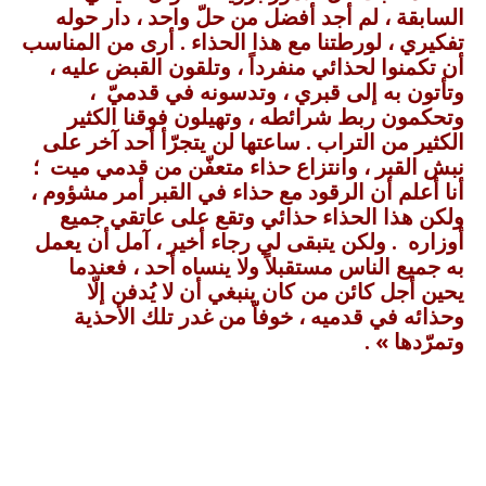
السابقة ، لم أجد أفضل من حلّ واحد ، دار حوله
تفكيري ، لورطتنا مع هذا الحذاء . أرى من المناسب
أن تكمنوا لحذائي منفرداً ، وتلقون القبض عليه ،
وتأتون به إلى قبري ، وتدسونه في قدميّ ،
وتحكمون ربط شرائطه ، وتهيلون فوقنا الكثير
الكثير من التراب . ساعتها لن يتجرّأ أحد آخر على
نبش القبر ، وانتزاع حذاء متعفّن من قدمي ميت ؛
أنا أعلم أن الرقود مع حذاء في القبر أمر مشؤوم ،
ولكن هذا الحذاء حذائي وتقع على عاتقي جميع
أوزاره . ولكن يتبقى لي رجاء أخير ، آمل أن يعمل
به جميع الناس مستقبلاً ولا ينساه أحد ، فعندما
يحين أجل كائن من كان ينبغي أن لا يُدفن إلّا
وحذائه في قدميه ، خوفاّ من غدر تلك الأحذية
وتمرّدها » .