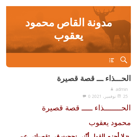
مدونة القاص محمود
يعقوب
main
الحـــذاء ـــ قصة قصيرة
admin
25 نوفمبر، 2021
0
الحــــــــذاء ـــــ قصة قصيرة
محمود يعقوب
«
لا أجزم القول أنّني نجحت في تقصياتي عن