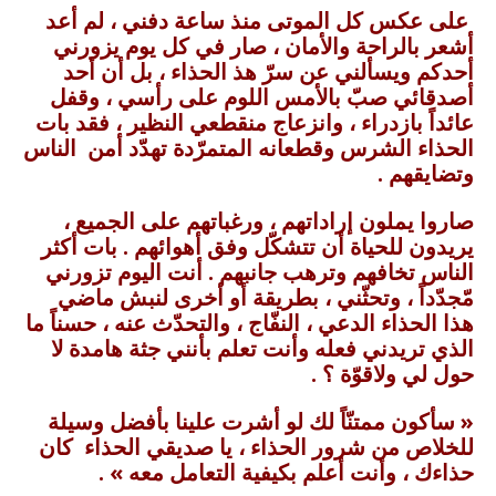
على عكس كل الموتى منذ ساعة دفني ، لم أعد
أشعر بالراحة والأمان ، صار في كل يوم يزورني
أحدكم ويسألني عن سرّ هذ الحذاء ، بل أن أحد
أصدقائي صبّ بالأمس اللوم على رأسي ، وقفل
عائداً بازدراء ، وانزعاج منقطعي النظير ، فقد بات
الحذاء الشرس وقطعانه المتمرّدة تهدّد أمن الناس
وتضايقهم .
صاروا يملون إراداتهم ، ورغباتهم على الجميع ،
يريدون للحياة أن تتشكّل وفق أهوائهم . بات أكثر
الناس تخافهم وترهب جانبهم . أنت اليوم تزورني
مّجدّداً ، وتحثّني ، بطريقة أو أخرى لنبش ماضي
هذا الحذاء الدعي ، النفّاج ، والتحدّث عنه ، حسناً ما
الذي تريدني فعله وأنت تعلم بأنني جثة هامدة لا
حول لي ولاقوّة ؟ .
« سأكون ممتنّاً لك لو أشرت علينا بأفضل وسيلة
للخلاص من شرور الحذاء ، يا صديقي الحذاء كان
حذاءك ، وأنت أعلم بكيفية التعامل معه » .