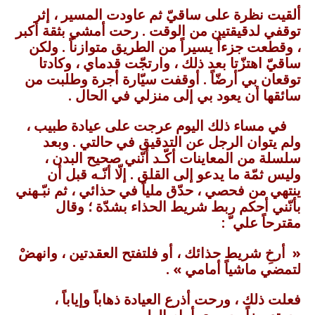
ألقيت نظرة على ساقيّ ثم عاودت المسير ، إثر
توقفي لدقيقتين من الوقت . رحت أمشي بثقة أكبر
، وقطعت جزءاً يسيراً من الطريق متوازناً . ولكن
ساقيّ اهتزّتا بعد ذلك ، وارتجّت قدماي ، وكادتا
توقعان بي أرضّاً . أوقفت سيّارة أجرة وطلبت من
سائقها أن يعود بي إلى منزلي في الحال .
في مساء ذلك اليوم عرجت على عيادة طبيب ،
ولم يتوان الرجل عن التدقيق في حالتي . وبعد
سلسلة من المعاينات أكّـد أنّني صحيح البدن ،
وليس ثمّة ما يدعو إلى القلق . إلّا أنّـه قبل أن
ينتهي من فحصي ، حدّق ملياً في حذائي ، ثم نبّـهني
بأنّني أحكم ربط شريط الحذاء بشدّة ؛ وقال
مقترحاً علي ّ :
« أرخِ شريط حذائك ، أو فلتفتح العقدتين ، وانهضْ
لتمضي ماشياً أمامي » .
فعلت ذلك ، ورحت أذرع العيادة ذهاباً وإياباً ،