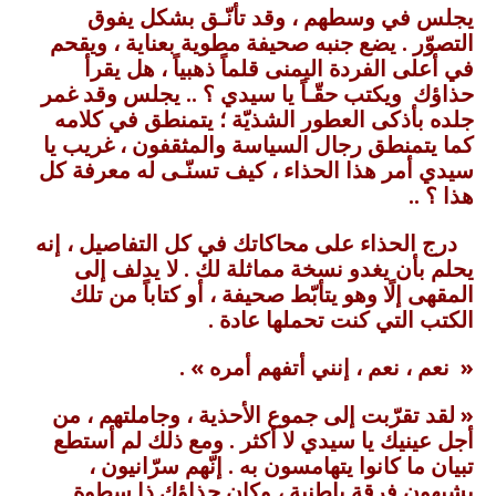
يجلس في وسطهم ، وقد تأنّـق بشكل يفوق
التصوّر . يضع جنبه صحيفة مطوية بعناية ، ويقحم
في أعلى الفردة اليمنى قلماً ذهبياً ، هل يقرأ
حذاؤك ويكتب حقّـاً يا سيدي ؟ .. يجلس وقد غمر
جلده بأذكى العطور الشذيّة ؛ يتمنطق في كلامه
كما يتمنطق رجال السياسة والمثقفون ، غريب يا
سيدي أمر هذا الحذاء ، كيف تسنّـى له معرفة كل
هذا ؟ ..
درج الحذاء على محاكاتك في كل التفاصيل ، إنه
يحلم بأن يغدو نسخة مماثلة لك . لا يدلف إلى
المقهى إلًا وهو يتأبّط صحيفة ، أو كتاباً من تلك
الكتب التي كنت تحملها عادة .
« نعم ، نعم ، إنني أتفهم أمره » .
« لقد تقرّبت إلى جموع الأحذية ، وجاملتهم ، من
أجل عينيك يا سيدي لا أكثر . ومع ذلك لم أستطع
تبيان ما كانوا يتهامسون به . إنّهم سرّانيون ،
يشبهون فرقة باطنية ، وكان حذاؤك ذا سطوة