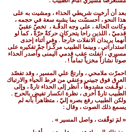
مستعرضاً مسيري أمام الطبيب .
بعد أن أرخيت شريطي الحذاء ، ومشيت به على
هذا النحو ، أحسسّت بما يشبه سعة في حجمه ،
وكانت الحالة ، على وجه الدقّـة ، تخصّ عقبيّ
قدميّ ، اللذين راحا يتحركان حركةً حرّةً ، كما لو
أنهما يريدان الانفلات خارجاً . وفي أثناء إحدى
استداراتي ، وبينما الطبيب مركّـزاً جمّ تفكيره على
مسيري ، انفلت عقب قدمي اليمنى وأصدر الحذاء
صوتاً نشازاً مخزياً تماماً ! .
احمرّت ملامحي ، وارتجّ علي المسير ، وقد تفصّد
العرق فوق جبيني وعنقي من فرط الحياء والارتباك
. توقّـفت مشدوهاً ، أنظر إلى الحذاء تارةً ، وإلى
الطبيب تارةً أخرى ، نظرة انكسار تفيض بالحرج .
ولكن الطبيب رفع بصره إليّ ، متظاهراً بأنه لم
يسمع ذلك الصوت ، وقال :
« لمَ توقّفت ، واصل المسير » .