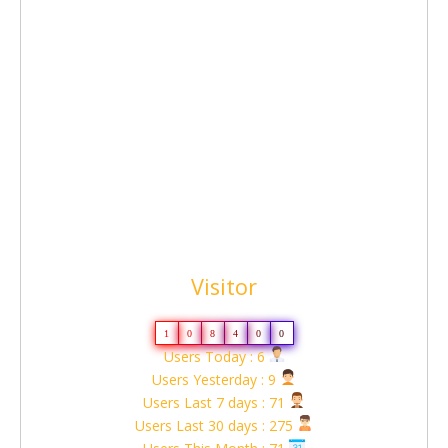
Visitor
1
0
8
4
0
0
Users Today : 6
Users Yesterday : 9
Users Last 7 days : 71
Users Last 30 days : 275