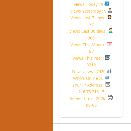
Views Today : 9
Views Yesterday : 9
Views Last 7 days :
77
Views Last 30 days :
306
Views This Month :
67
Views This Year :
3312
Total views : 7420
Who's Online : 0
Your IP Address :
216.73.216.15
Server Time : 2026-
08-06