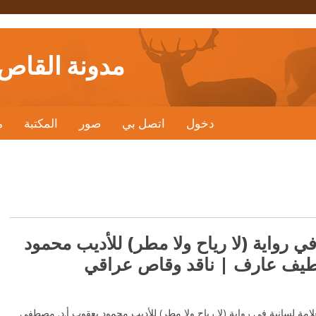
مدونة القاص
دخول
اتصل بي
صور
المكتبة
م
في رواية (لا رياح ولا مطر) للأديب محمود
طيف عارف | ناقد وقاص عراقي
لامة لسانية في رواية (لا رياح ولا مطر) للأديب محمود يعقوب أ.د. مصطفى