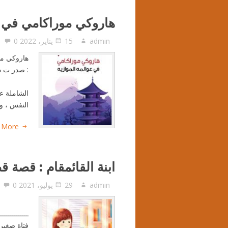
هاروكي موراكامي في عو
admin
15 يناير، 2022
0
هاروكي مور
: صدر ت د
بح
الشاملة عل
النفس ، وا
 More
ابنة القائمقام : قصة 
admin
29 يوليو، 2021
0
اب
ــــــــــــ
فتاة صغيرة