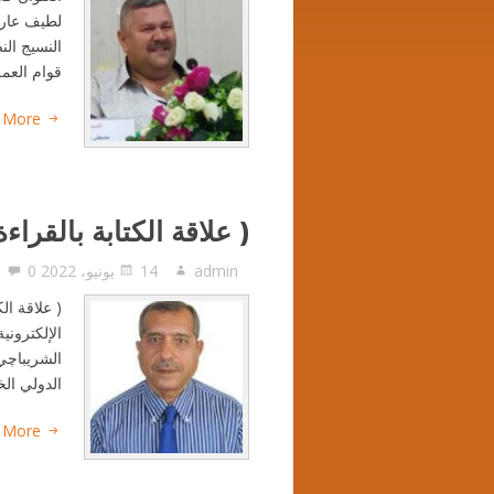
لطيف عارف
النسيج ال
قوام العمل
 More
( علاقة الكتابة بالقراء
admin
14 يونيو، 2022
0
( علاقة ال
الإلكتروني
الشريباچي،
الدولي الخامس للغة الع
 More