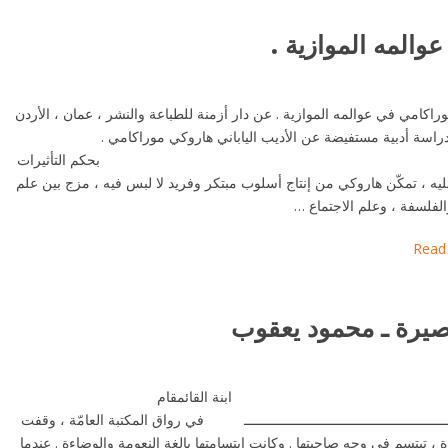
المه الموازية .
اكامي في عوالمه الموازية . عن دار أزمنة للطباعة والنشر ، عمان ، الأردن
راسة أدبية مستفيضة عن الأديب الياباني هاروكي موراكامي .
كم التأثيرات
يه ، تمكّن هاروكي من إنتاج أسلوب مبتكر وفريد لا لبس فيه ، مزج بين علم
لفلسفة ، وعلم الاجتماع …
Read
قصيرة ـ محمود يعقوب
نة القائمقام
ـــــــــــــــــــــــــــــــــــــــــــــــــــــ في رواق المكتبة العامّة ، وقفت
 ، تبتسم في وجه صاحبتها . وكانت ابتسامتها بالغة النعومة والوضاءة . عندما