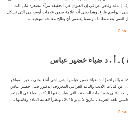
 | ناقد وقاص عراقي إن العنوان في الحقيقة مرآة مصغرة لكل ذلك
نصي ، ,واسم فارغ, وهذا يعني أنه علامة ضمن علامات أوسع هي التي تشكل
 الفني بعده نظاما ، ونسقا يقتضي أن يعالج معالجة منهجية …
Read
ة ) ـ أ . د ضياء خضير عباس
كتابة بالقراءة ) أ .د ضياء خضير عباس الشريباچي أثناء بحثي ، عبر المواقع
ة ، عن كتابات الأديب والناقد العراقي المعروف الدكتور ضياء خضير عباس
 صادفتني هذه المادة الشيقة ، التي شارك فيها الدكتور ضياء في المؤتمر
ربية ، بتاريخ 5 مايو 2016 . ونظراً لأهمية المادة وفائدتها …
Read