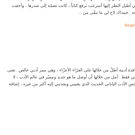
ي أطيل النظر إليها أسرعت ترفع كتاباً ، كانت تضمّه إلى صدرها ، وأخفت
 . حينذاك لاح لي ما تبقّى من …
Read
فذة أدبية أطلّ من خلالها على القرّاء الأعزّاء ، وهي ممر أدبي خالص . تعنى
قي فقط . آمل من خلالها أن أوصل ما هو جديد ومميّز في عالم الأدب ، لا
خص الأدب الياباني الحديث الذي يعنيني ويجذبني إليه أكثر من غيره ، إضافة