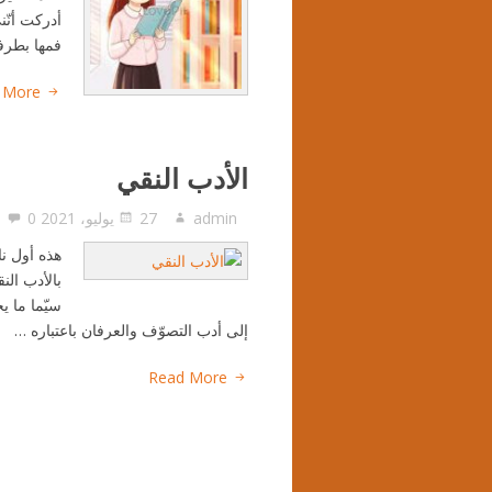
أدركت أنّن
فمها بطرفه
 More
الأدب النقي
admin
27 يوليو، 2021
0
هذه أول نا
بالأدب الن
سيّما ما ي
إلى أدب التصوّف والعرفان باعتباره …
Read More