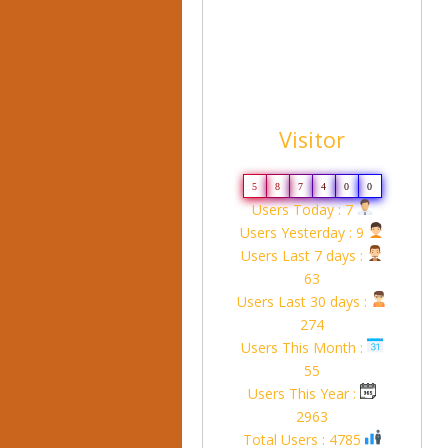
Visitor
5
8
7
4
0
0
Users Today : 7
Users Yesterday : 9
Users Last 7 days :
63
Users Last 30 days :
274
Users This Month :
55
Users This Year :
2963
Total Users : 4785