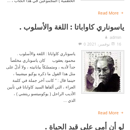
الخطمية ) المجموعين في هذا الكتاب ، …
Read More
ياسوناري كاواباتا : اللغة والأسلوب .
admin
16 نوفمبر، 2021
0
ياسوناري كاواباتا : اللغة والأسلوب .
محمود يعقوب كان ياسوناري مخلصاً
جداً لأدبه ، ومتمسّكاً بيابانيته ، ولا أدلّ على
مثل هذا القول ما ذكره يوكيو ميشيما ،
حينما قال : ” كانت آخر جملة في كلمة
العزاء ، التي ألقاها السيد كاواباتا في تأبين
الأديب الراحل ( يوكوميتسو ريتشي ) ،
الذي …
Read More
لو أن أمي على قيد الحياة .