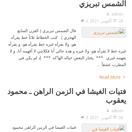
الشمس تبريزي
admin
28 أكتوبر، 2021
0
قال الشمس تبريزي ( القرن السابع
الهجري ) کتب الخطاط ثلاثاً خط يقرأه
هو، ولا يقرأه غيره خط يقرأه هو، و يقرأه
غيره خط لا يقرأه هو، ولا غيره و هذه حالي أنا فکلامي لا أفهمه أنا، و لا
يفهمه غيري. *** يختار البعض خياله الها ًله. *** إذ لم يکن في
المطرب عشقاً …
Read More
فتيات الغيشا في الزمن الراهن ـ محمود
يعقوب
admin
26 أكتوبر، 2021
0
فتيات الغيشا في الزمن الراهن محمود