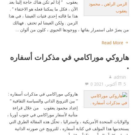
يعقوب ” إذا لم تكن هناك حاجة إلينا بعد
الآن ، فكل ما يمكننا فعله هو الاختفاء ” .
هذا ما قالته إحدى فتيات الغيشا ، في هذا
الزمن . ولكن الغيشا لم تختفِ . فهنالك
من يصرّ على استمرار بقائها ، ووجودها الحيوي ، كلون من ألوان …
Read More
هاروكي موراكامي في مذكرات أسفاره
.
admin
5 أكتوبر، 2021
0
هاروكي موراكامي في مذكرات أسفاره :
” بين الترويج الذاتي والسياسة الثقافية ”
إعداد محمود يعقوب من خلال قراءة
متأنية لأسفار موراكامي في جنوب أوربا ،
والولايات المتحدة الأمريكية ، واستراليا ، تحلّل هذه المقالة الطرق التي
يستخدمها هذا المؤلف في كتابة أسفاره ، للترويج عن صورته الذاتية