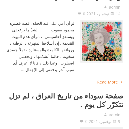
admin
14 نوفمبر، 2021
0
لو أن أمي على قيد الحياة . قصة قصيرة
محمود يعقوب لشدّ ما يزعجني
ويستفز أحاسيسي ، مرأى هدم البيوت
القديمة . إن أشلاءها المتهرئة ، الرطبة ،
وروائحها الكامدة والمستثارة ، تملأ جسدي
سخونة ، حالما أتشمّمها ، وتجعلني
اضطرب . وعدا ذلك ، فأنا لا أعرف أي
سبب آخر يدفعني إلى الإجفال …
Read More
صفحة سوداء من تاريخ العراق ، لم تزل
تتكرّر كل يوم .
admin
9 نوفمبر، 2021
0