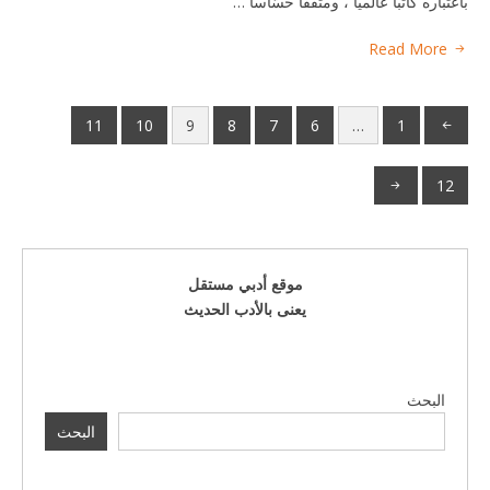
باعتباره كاتباً عالمياً ، ومثقّفاً حسّاساً …
Read More
11
10
9
8
7
6
…
1
12
موقع أدبي مستقل
يعنى بالأدب الحديث
البحث
البحث