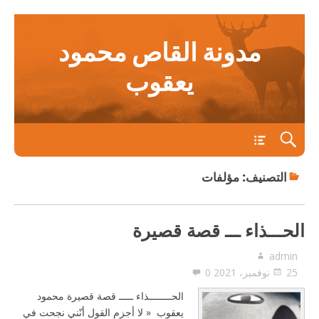
مدونة القاص محمود
يعقوب
main
التصنيف:
مؤلفات
الحـــذاء ـــ قصة قصيرة
admin
25 نوفمبر، 2021
0
الحــــــــذاء ـــــ قصة قصيرة محمود
يعقوب « لا أجزم القول أنّني نجحت في