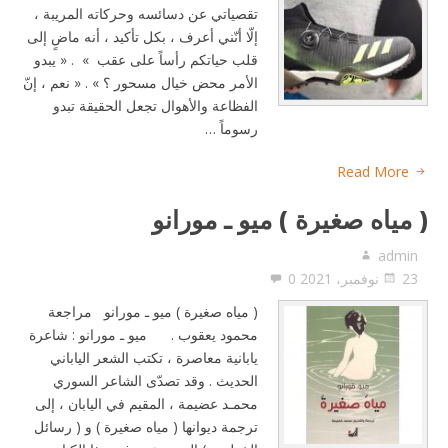
تقصياتي عن دسائسه وحركاته المريبة ،
إلّا أنّني أعرف ، بكل تأكيد ، أنه ماضٍ إلى
قلب حياتكم رأساً على عقب » . « يبدو
الأمر محض خيال مسحور ؟ » . « نعم ، إنّ
الفظاعة والأهوال تجعل الحقيقة تبدو
رسوماً …
Read More
( مياه صغيرة ) ميو ـ مورانو
admin
23 نوفمبر، 2021
0
( مياه صغيرة ) ميو ـ مورانو مراجعة
محمود يعقوب . ميو ـ مورانو : شاعرة
يابانية معاصرة ، تكتب الشعر الياباني
الحديث . وقد تصدّى الشاعر السوري
محمـد عضيمة ، المقيم في اليابان ، إلى
ترجمة ديوانها ( مياه صغيرة ) و ( رسائل