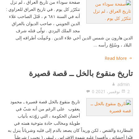
صفحة سوداء من تاريخ العراق ، لم تزل
تتكرّر كل يوم . في تاريخ العراق للعزاوي :
أنه في السنة ٦٨١ م ، قَتَلَ الصاحب علاء
الدين الجويني ، صاحب الديوان بالعراق
مجد الملك اليزدي . تولّى قتله شرف
الدين هارون بن شمس الدين أخي علاء الدين . وحُمِلَت أطرافه إلى
البلاد ، وسُلِخَ رأسه …
Read More
تاريخ منقوع بالخل ــ قصة قصيرة
admin
2 نوفمبر، 2021
0
تاريخ منقوع بالخل قصة قصيرة ـ محمود
يعقوب على الرغم من أنه شبّ في
أحضان الحكومة ، التي زوّدته بأنياب
طويلة ومخالب حادة متوخية همته في
المطاردة والقنص ، لكن وريداً كان يصعد بالدم إلى قلبه وشرياناً ينزل به
قيّدا أحشائه ، وأفسدا عليه شهوة الافتراس ، ليبقى ( نجيب ) شرطياً