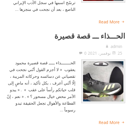
ترسّخ اسمها في سجل الأدب الإيراني
الناصع ، بعد أن نجحت في منجزها …
Read More
الحـــذاء ـــ قصة قصيرة
admin
25 نوفمبر، 2021
0
الحــــــــذاء ـــــ قصة قصيرة محمود
يعقوب « لا أجزم القول أنّني نجحت في
تقصياتي عن دسائسه وحركاته المريبة ،
إلّا أنّني أعرف ، بكل تأكيد ، أنه ماضٍ إلى
قلب حياتكم رأساً على عقب » . « يبدو
الأمر محض خيال مسحور ؟ » . « نعم ، إنّ
الفظاعة والأهوال تجعل الحقيقة تبدو
رسوماً …
Read More