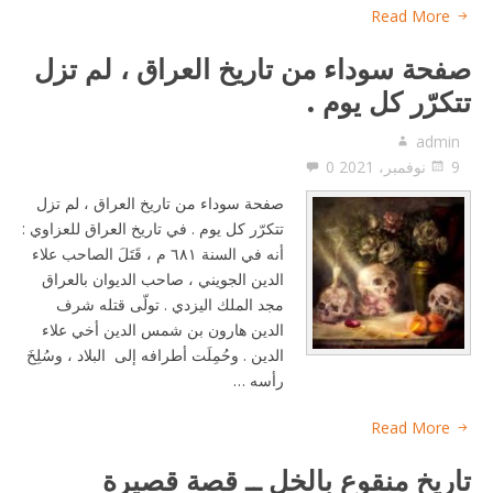
Read More
صفحة سوداء من تاريخ العراق ، لم تزل
تتكرّر كل يوم .
admin
9 نوفمبر، 2021
0
صفحة سوداء من تاريخ العراق ، لم تزل
تتكرّر كل يوم . في تاريخ العراق للعزاوي :
أنه في السنة ٦٨١ م ، قَتَلَ الصاحب علاء
الدين الجويني ، صاحب الديوان بالعراق
مجد الملك اليزدي . تولّى قتله شرف
الدين هارون بن شمس الدين أخي علاء
الدين . وحُمِلَت أطرافه إلى البلاد ، وسُلِخَ
رأسه …
Read More
تاريخ منقوع بالخل ــ قصة قصيرة