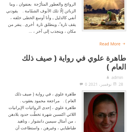
الروائح والعطور المتأرّجة بعنفوان ، وما
الزبائن إلّا تلك الأنوف الشمّامة . يقودني
أنفي كالدليل ـ وأنا أوسع الخطى خلفه ،
يقف تارة ً، وينطلق تارة أخرى . ينفر من
مكان ، وينجذب إلى آخر ، …
Read More
طاهرة علوي في رواية ( صيف ذلك
العام )
admin
28 نوفمبر، 2021
0
طاهرة علوي ، في رواية ( صيف ذلك
العام ) . مراجعة محمود يعقوب .
طاهرة علوي ، إحدى الروائيات الإيرانيات
اللائي اكتسبن شهرة تخطّت حدود بلادهن
، من أمثال سيمين دانشوار ، وناهيد
طباطبايي ، وغيرهن ، واستطاعت أن