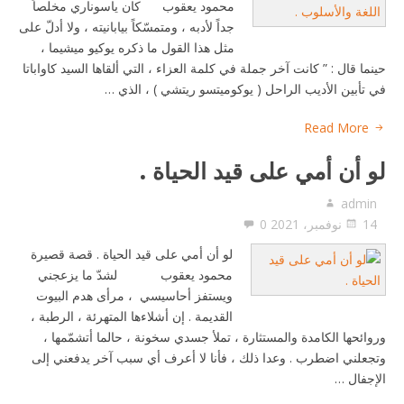
محمود يعقوب كان ياسوناري مخلصاً
جداً لأدبه ، ومتمسّكاً بيابانيته ، ولا أدلّ على
مثل هذا القول ما ذكره يوكيو ميشيما ،
حينما قال : ” كانت آخر جملة في كلمة العزاء ، التي ألقاها السيد كاواباتا
في تأبين الأديب الراحل ( يوكوميتسو ريتشي ) ، الذي …
Read More
لو أن أمي على قيد الحياة .
admin
14 نوفمبر، 2021
0
لو أن أمي على قيد الحياة . قصة قصيرة
محمود يعقوب لشدّ ما يزعجني
ويستفز أحاسيسي ، مرأى هدم البيوت
القديمة . إن أشلاءها المتهرئة ، الرطبة ،
وروائحها الكامدة والمستثارة ، تملأ جسدي سخونة ، حالما أتشمّمها ،
وتجعلني اضطرب . وعدا ذلك ، فأنا لا أعرف أي سبب آخر يدفعني إلى
الإجفال …