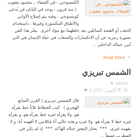
الكنتسوجي ، فن الشفاء ـ محمود يعقوب
( منذ قرون ، يوجد في اليابان فن يُدعى
كونتسوجي ، وفيه يتم إصلاح الأواني
والأطباق المكسورة وغيرها ، باستخدام
الذهب أو الفضة السائلين بعد خلطهما مع مواد أخرى . يعبّر هذا الفن
بصورة رمزية عن أن الانكسارات والصعاب في حياة الإنسان هي التي
تُبرز جماله الداخلي …
Read More
الشمس تبريزي
admin
28 أكتوبر، 2021
0
قال الشمس تبريزي ( القرن السابع
الهجري ) کتب الخطاط ثلاثاً خط يقرأه
هو، ولا يقرأه غيره خط يقرأه هو، و يقرأه
غيره خط لا يقرأه هو، ولا غيره و هذه حالي أنا فکلامي لا أفهمه أنا، و لا
يفهمه غيري. *** يختار البعض خياله الها ًله. *** إذ لم يکن في
المطرب عشقاً …