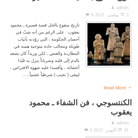
admin
2 نوفمبر، 2021
0
تاريخ منقوع بالخل قصة قصيرة ـ محمود
يعقوب على الرغم من أنه شبّ في
أحضان الحكومة ، التي زوّدته بأنياب
طويلة ومخالب حادة متوخية همته في
المطاردة والقنص ، لكن وريداً كان يصعد
بالدم إلى قلبه وشرياناً ينزل به قيّدا
أحشائه ، وأفسدا عليه شهوة الافتراس ،
ليبقى ( نجيب ) شرطياً عشبياً ، …
Read More
الكنتسوجي ، فن الشفاء ـ محمود
يعقوب
admin
31 أكتوبر، 2021
0