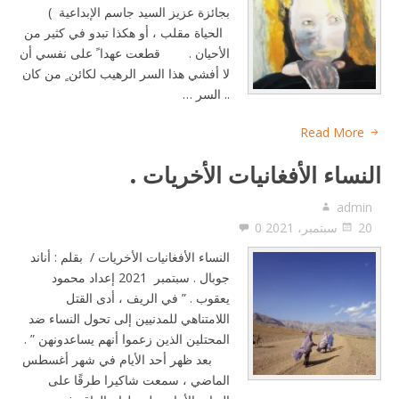
بجائزة عزيز السيد جاسم الإبداعية )
الحياة مقلب ، أو هكذا تبدو في كثير من
الأحيان . قطعت عهدا ً على نفسي أن
لا أفشي هذا السر الرهيب لكائن ٍ من كان
.. السر …
Read More
النساء الأفغانيات الأخريات .
admin
20 سبتمبر، 2021
0
النساء الأفغانيات الأخريات / بقلم : أناند
جوبال . سبتمبر 2021 إعداد محمود
يعقوب . ” في الريف ، أدى القتل
اللامتناهي للمدنيين إلى تحول النساء ضد
المحتلين الذين زعموا أنهم يساعدونهن ” .
بعد ظهر أحد الأيام في شهر أغسطس
الماضي ، سمعت شاكيرا طرقًا على