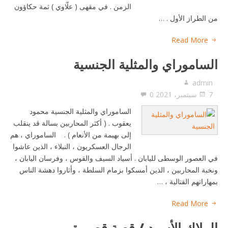
الزمن . في مقهى ( علّاوي ) ثمة حكاؤون
من الطراز الأول . …
Read More
الساموراي والمثلية الجنسية
admin
7 سبتمبر، 2021
0
الساموراي والمثلية الجنسية محمود
يعقوب . ( أكثر المحاربين بسالة قد ينقلب
إلى بهيمة من الأنعام ) . الساموراي ، هم
الرجال العسكريون ، النبلاء ، الذين عاشوا
في العصور الوسطى لليابان . أسياد السيف والقوس ، وفرسان اليابان ،
ونخبة المحاربين ، الذين أمسكوا بزمام السلطة ، وأثاروا دهشة الناس
بمهاراتهم القتالية ، …
Read More
الملاك الأسود / قصة قصيرة