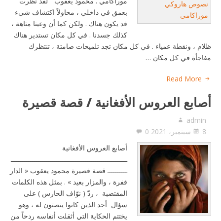
موراكامي . محمود يعقوب ” لقد نظرت
بعمق في داخلي ، محاولاً اكتشاف شيء
قد يكون هناك . ولكن كما أن وعينا متاهة ،
كذلك جسدنا . في كل مكان تستدير هناك
ظلام ، ونقطة عمياء . في كل مكان تجد تلميحات صامتة ، تنتظرك
مفاجأة في كل مكان …
Read More
أصابع العروس الأفغانية / قصة قصيرة
admin
8 سبتمبر، 2021
0
أصابع العروس الأفغانية
ـــــــــــــــــــــــــــــــــــــــــــــــــــــــــــ
ــــــــــ قصة قصيرة محمود يعقوب « الدار
قفرة ، والمزار بعيد » . بمثل هذه الكلمات
المقتضبة ، ردّ ( نوّاف الحارس ) على
سؤال أحد الذين كانوا ينصتون له ، وهو
يختتم الحكاية التي أثقلت أنفاسه ردحاً من