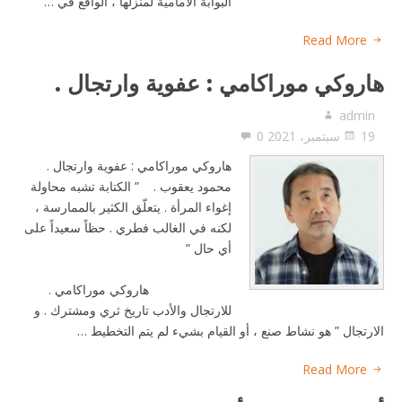
البوابة الأمامية لمنزلها ، الواقع في …
Read More
هاروكي موراكامي : عفوية وارتجال .
admin
19 سبتمبر، 2021
0
هاروكي موراكامي : عفوية وارتجال .
محمود يعقوب . ” الكتابة تشبه محاولة
إغواء المرأة . يتعلّق الكثير بالممارسة ،
لكنه في الغالب فطري . حظاً سعيداً على
أي حال ”
هاروكي موراكامي .
للارتجال والأدب تاريخ ثري ومشترك . و
الارتجال ” هو نشاط صنع ، أو القيام بشيء لم يتم التخطيط …
Read More