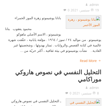
admin
19 سبتمبر، 2021
0
بانانا يوشيموتو زهرة الموز الحمراء
محمود يعقوب بنانا
يوشيموتو ، الاسم الأصلي ماهوكو
يوشيموتو . من مواليد ۲٤ / تموز / ۱٩٦٤ . مؤلفة يابانية ، حقّقت شهرة
عالمية في كتابة القصص والروايات . تمتاز بهدوئها ، وشخصيتها غير
العادية . نشأت يوشيموتو في بيئة ثقافية ، أكثر حريّة من …
Read More
التحليل النفسي في نصوص هاروكي
موراكامي
admin
8 سبتمبر، 2021
0
ـ التحليل النفسي في نصوص هاروكي